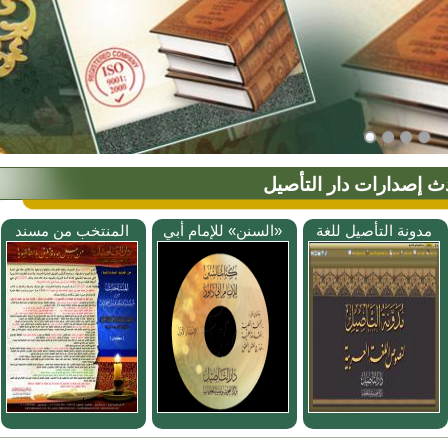
ث إصدارات دار التأصيل
مدونة التأصيل للغة
«السنن» للإمام أبي
المنتخب من مسند
العربية
داود ....
عبد ....