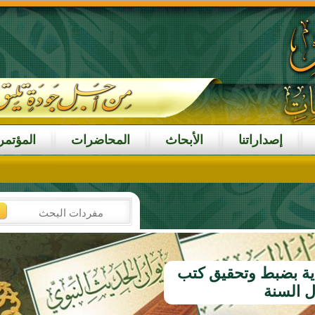
إصداراتنا
الأبحاث
المحاضرات
المؤتمر
اية بضبط وتحقيق كتب
 السنة