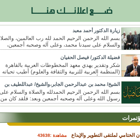
زيارة الدكتور أحمد معبد
بسم الله الرحمن الرحيم الحمد لله رب العالمين، والصلا
والسلام على سيدنا محمد، وعلى آله وصحبه أجمعين،
وبعد. ففي هذا اليوم الميمون؛ ....
فضيلة الدكتور/ فيصل الحفيان
شكر وتقدير يهدي معهد المخطوطات العربية بالقاهرة
(المنظمة العربية للتربية والثقافة والعلوم) أطيب تحياته
إلى دار التأصيل للبحث والترجمة والنشر والتوزيع، ....
الشيخ/ محمد بن عبدالرحمن الجابر،والشيخ/ عبداللطيف بن
سعد المزيد
بسم الله الرحمن الرحيم الحمدلله والصلاة والسلام على
رسول الله وعلى آله وصحبه أجمعين وبعد: فلقد كان من
توفيق الله تعالى لنا ....
ؤتمرات
ان الختامي لملتقى التطوير والإبداع
مشاهدة :43638