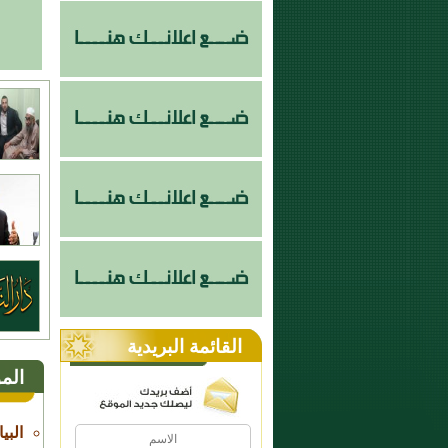
القائمة البريدية
الم
البي