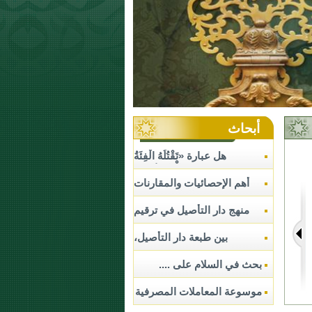
أبحاث
هل عبارة «تَقْتُلُهُ الْفِئَةُ
الْبَاغِيَةُ» ....
أهم الإحصائيات والمقارنات
العلمية في ....
منهج دار التأصيل في ترقيم
....
بين طبعة دار التأصيل،
والطبعة ....
بحث في السلام على ....
موسوعة المعاملات المصرفية